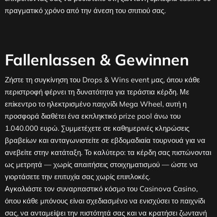
πραγματικό χρόνο από την άνεση του σπιτιού σας.
Fallenlassen & Gewinnen
Ζήστε τη συγκίνηση του Drops & Wins event μας, όπου κάθε
περιστροφή φέρνει τη δυνατότητα για τεράστια κέρδη. Με
επίκεντρο το ηλεκτρισμένο παιχνίδι Mega Wheel, αυτή η
προσφορά διαθέτει ένα εκπληκτικό prize pool άνω του
1.040.000 ευρώ. Συμμετέχετε σε καθημερινές κληρώσεις
βραβείων και ανταγωνιστείτε σε εβδομαδιαία τουρνουά για να
ανεβείτε στην κατάταξη. Το καλύτερο: τα κέρδη σας πιστώνονται
ως μετρητά — χωρίς απαιτήσεις στοιχηματισμού — ώστε να
γιορτάσετε την επιτυχία σας χωρίς επιπλοκές.
Αγκαλιάστε τον συναρπαστικό κόσμο του Casinova Casino,
όπου κάθε μπόνους είναι σχεδιασμένο να ενισχύσει το παιχνίδι
σας, να ανταμείψει την πιστότητά σας και να κρατήσει ζωντανή