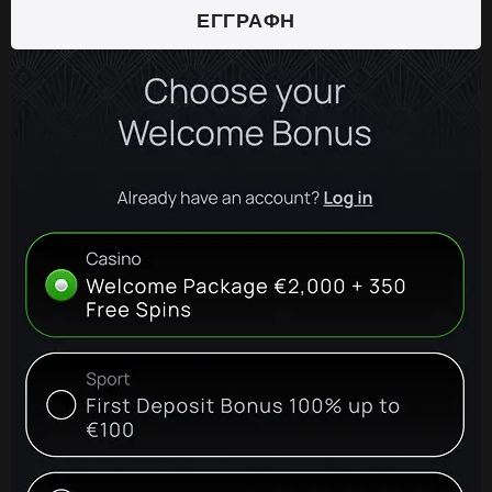
ΕΓΓΡΑΦΉ